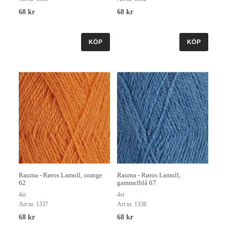
68 kr
68 kr
KÖP
KÖP
Rauma - Røros Lamull, orange
Rauma - Røros Lamull,
62
gammelblå 67
4st
4st
Art nr. 1337
Art nr. 1338
68 kr
68 kr