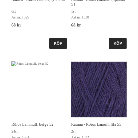
51
8st
1st
Art nr. 1329
Art nr. 1330
68 kr
68 kr
KÖP
KÖP
Röros Lammull, beige 52
Rauma - Røros Lamull, lila 55
24st
2st
Art nr. 1331
Art nr. 1332