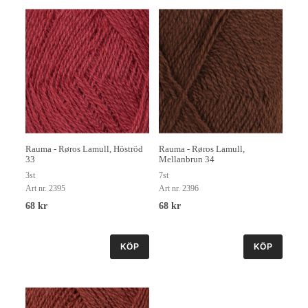
Rauma - Røros Lamull, Höströd
Rauma - Røros Lamull,
33
Mellanbrun 34
3st
7st
Art nr. 2395
Art nr. 2396
68 kr
68 kr
KÖP
KÖP