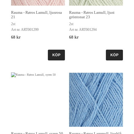
Rauma - Røros Lamull, ljusrosa
Rauma - Røros Lamull, ljust
21
gröntonat 23
2st
2st
Art nr. ART001299
Art nr. ART001294
68 kr
68 kr
KÖP
KÖP
Rauma - Røros Lamull, syren 50
Rauma - Røros Lammull, ljusblå