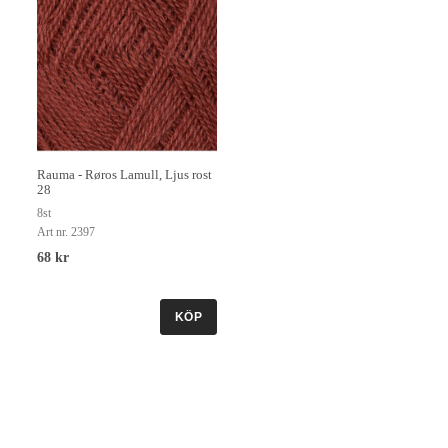
Rauma - Røros Lamull, Ljus rost
28
8st
Art nr. 2397
68 kr
KÖP