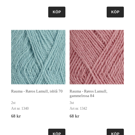
KÖP
KÖP
Rauma - Røros Lamull, isblå 70
Rauma - Røros Lamull,
gammelrosa 84
2st
3st
Art nr. 1340
Art nr. 1342
68 kr
68 kr
KÖP
KÖP