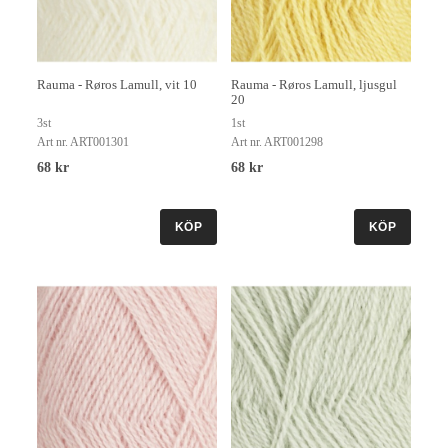
Rauma - Røros Lamull, vit 10
Rauma - Røros Lamull, ljusgul
20
3st
1st
Art nr. ART001301
Art nr. ART001298
68 kr
68 kr
KÖP
KÖP