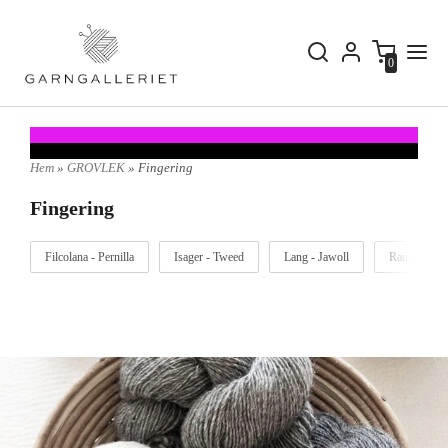
0
Hem
»
GROVLEK
» Fingering
Fingering
Filcolana - Pernilla
Isager - Tweed
Lang - Jawoll
Rauma - Fin