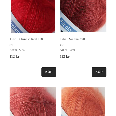
Tilia - Chinese Red 218
Tilia - Sienna 350
8st
4st
Art nr. 2774
Art nr. 2459
112 kr
112 kr
KÖP
KÖP