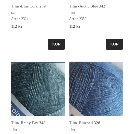
Tilia -Blue Coral 289
Tilia - Arctic Blue 342
6st
10st
Art nr. 2324
Art nr. 2359
112 kr
112 kr
KÖP
KÖP
Tilia -Rainy Day 348
Tilia -Bluebell 328
10st
10st