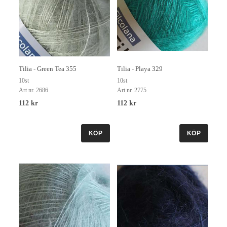
Tilia - Green Tea 355
Tilia - Playa 329
10st
10st
Art nr. 2686
Art nr. 2775
112 kr
112 kr
KÖP
KÖP