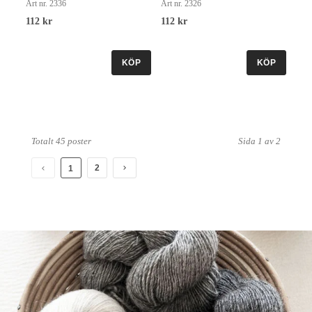
Art nr. 2336
Art nr. 2326
112 kr
112 kr
KÖP
KÖP
Totalt 45 poster
Sida 1 av 2
2
1