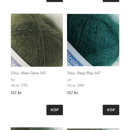
Tilia - Slate Green 105
Tilia - Deep Pine 347
9st
2st
Art nr. 2785
Art nr. 2460
112 kr
112 kr
KÖP
KÖP