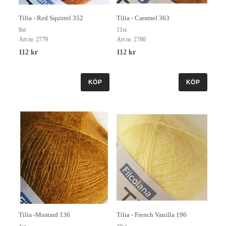
Tilia - Red Squirrel 352
Tilia - Caramel 363
8st
11st
Art nr. 2779
Art nr. 2780
112 kr
112 kr
KÖP
KÖP
Tilia -Mustard 136
Tilia - French Vanilla 196