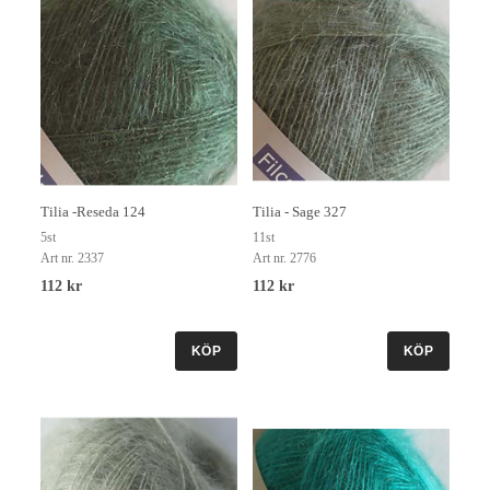
Tilia -Reseda 124
Tilia - Sage 327
5st
11st
Art nr. 2337
Art nr. 2776
112 kr
112 kr
KÖP
KÖP