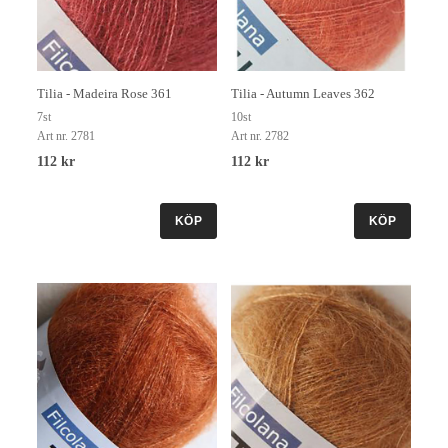
Tilia - Madeira Rose 361
Tilia - Autumn Leaves 362
7st
10st
Art nr. 2781
Art nr. 2782
112 kr
112 kr
KÖP
KÖP