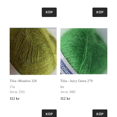
KÖP
KÖP
Tilia -Meadow 326
Tilia - Juicy Green 279
17st
8st
Art nr. 2331
Art nr. 2685
112 kr
112 kr
KÖP
KÖP