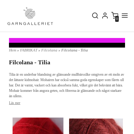
0
Hem
»
FABRIKAT
»
Filcolana
» Filcolana - Tilia
Filcolana - Tilia
Tilia är en underbar blandning av glänsande mullbärssilke omgiven av ett moln av
det lättaste kidmohair. Mohairen har också samma goda egenskaper som fårets ull
har. Det är varmt, vackert och kan absorbera fukt, vilket gör det bekvämt att bära.
Mohair kommer från angora geten, och fibrerna är glänsande och något starkare
än ullens.
Läs mer
Du kan självklart sticka enbart i Tilia, men det blir också fint att blanda med något
av våra andra garn.