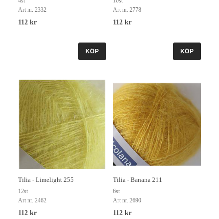
4st
10st
Art nr. 2332
Art nr. 2778
112 kr
112 kr
KÖP
KÖP
Tilia - Limelight 255
Tilia - Banana 211
12st
6st
Art nr. 2462
Art nr. 2690
112 kr
112 kr