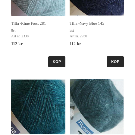
Tilia -Rime Frost 281
Tilia -Navy Blue 145
8st
3st
Art nr. 2338
Art nr. 2950
112 kr
112 kr
KÖP
KÖP