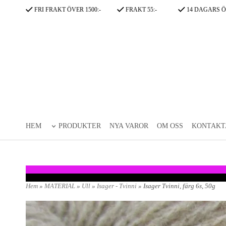
FRI FRAKT ÖVER 1500:-
FRAKT 55:-
14 DAGARS Ö
HEM
PRODUKTER
NYA VAROR
OM OSS
KONTAKT
Hem
»
MATERIAL
»
Ull
»
Isager - Tvinni
» Isager Tvinni, färg 6s, 50g