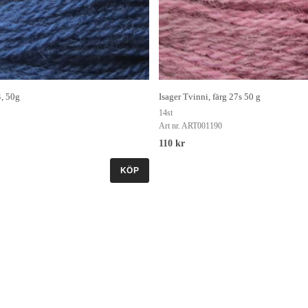
4, 50g
Isager Tvinni, färg 27s 50 g
14st
Art nr. ART001190
110 kr
KÖP