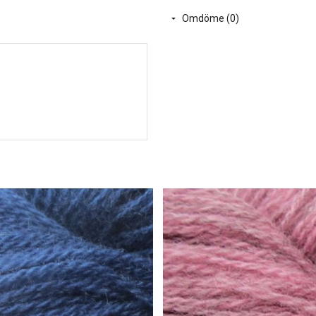
ISAGER GARNER är primärt klassiska kvalitet
Omdöme (0)
med maskin.
Garner, som är markerade med samma nr i ( ) 
och kan då ersätta ett garn märkt med (2), el
Färgerna är sammansatta så att det ska kunna
Danska Isager har sedan 1977 varit leverantö
och älskat av stickerskor/stickare världen öv
GarnGalleriet är en av dessa butiker.