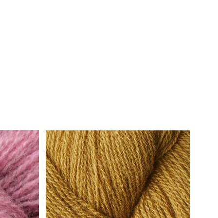
er i rena naturfibrer och passar till handstickning och vissa även för stickning
kan ersätta varandra. Likaså kan t.ex. garn (1) stickas dubbelt
ler (1) och (2) kan bytas mot ett garn märkt (3) osv.
 blandas mellan de olika kvaliterna.
r av skandinavisk stickdesign och kvalitetsgarner i naturfibrer, bägge delarna känt
er. Garner och beskrivningar säljs i utvalda butiker i Danmark och internationellt.