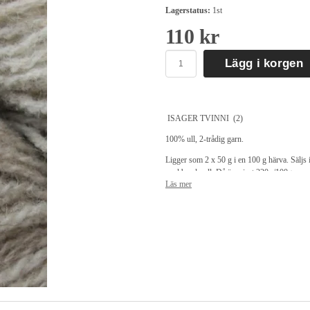
Lagerstatus:
1st
110 kr
Lägg i korgen
ISAGER TVINNI (2)
100% ull, 2-trådig garn.
Ligger som 2 x 50 g i en 100 g härva. Säljs 
med banderoll. Då är priset 220:-/100g.
Läs mer
50g = 260m
Stickor 2.5- 3.0
Masktäthet ca. 26 m = 10 cm
Vill Du ha ett tjockare garn, blanda med t.ex.
Tvinni Tweed kan stickas med både för hand 
Garnet är spunnet och färgat i Danmark