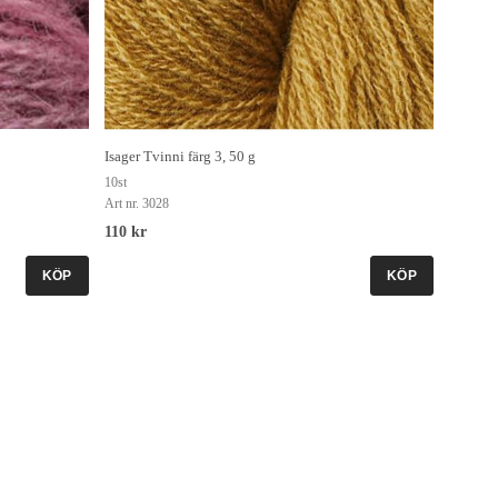
Isager Tvinni färg 3, 50 g
10st
Art nr. 3028
110 kr
KÖP
KÖP