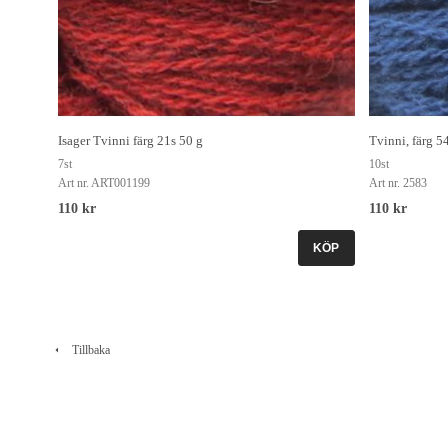
Isager Tvinni färg 21s 50 g
Tvinni, färg 5
7st
10st
Art nr. ART001199
Art nr. 2583
110 kr
110 kr
KÖP
Tillbaka