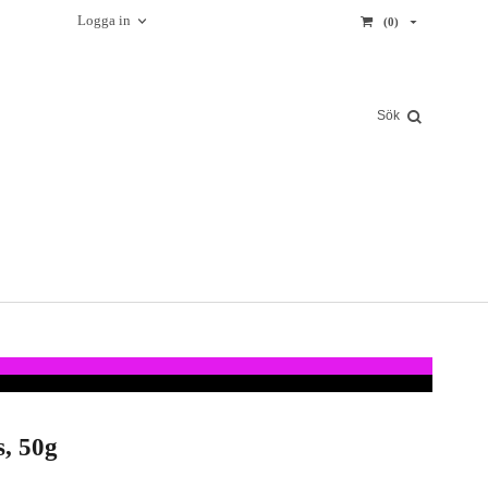
Logga in
(0)
s, 50g