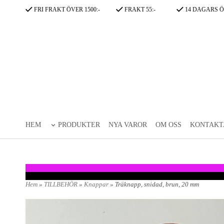
FRI FRAKT ÖVER 1500:-
FRAKT 55:-
14 DAGARS Ö
HEM
PRODUKTER
NYA VAROR
OM OSS
KONTAKT
Hem
»
TILLBEHÖR
»
Knappar
» Träknapp, snidad, brun, 20 mm