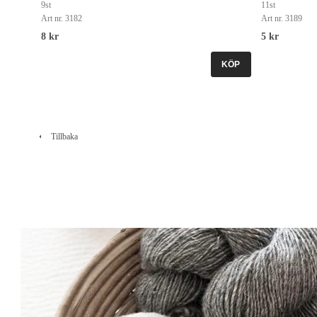
9st
11st
Art nr. 3182
Art nr. 3189
8 kr
5 kr
KÖP
Tillbaka