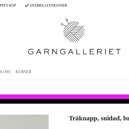
PPET KÖP
SNABBA LEVERANSER
A OSS
KURSER
Träknapp, snidad, b