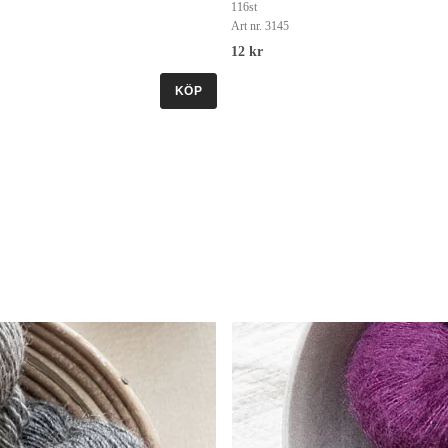
116st
Art nr. 3145
12 kr
KÖP