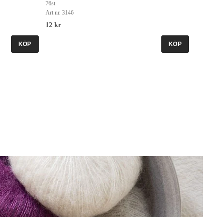
76st
Art nr. 3146
12 kr
KÖP
KÖP