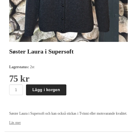
Søster Laura i Supersoft
Lagerstatus:
2st
75 kr
Lägg i korgen
Søster Laura i Supersoft och kan också stickas i Tvinni eller motsvarande kvalitet.
Koftan stickas uppifrån och ned och klippes upp mitt fram.
Läs mer
Design Hanne Larsen och beskrivningen kan enbart köpas tillsammans med
garnet till den.