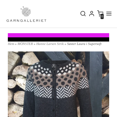
0
Hem
»
MÖNSTER
»
Hanne Larsen Strik
» Søster Laura i Supersoft