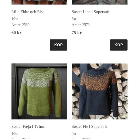
Lille Ebbe och Else
Søster Line i Supersoft
10st
6st
Art nr. 2580
Art nr. 2573
60 kr
75 kr
KÖP
KÖP
Søster Freja i Tvinni
Søster Fie i Supersoft
10st
9st