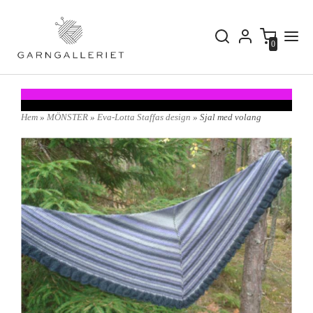
0
Hem
»
MÖNSTER
»
Eva-Lotta Staffas design
» Sjal med volang