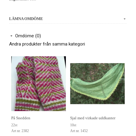
Mönstret säljs enbart tillsammans med garn.
LÄMNA OMDÖME
Omdöme (0)
Andra produkter från samma kategori
På Snedden
Sjal med virkade uddkanter
22st
10st
Art nr. 2382
Art nr. 1452