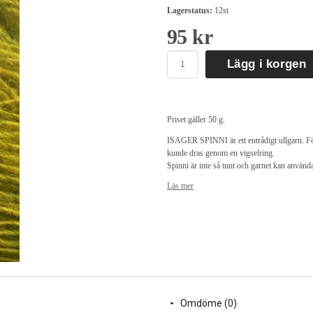
Lagerstatus:
12st
95 kr
Lägg i korgen
Priset gäller 50 g.
ISAGER SPINNI är ett entrådigt ullgarn. Förr 
kunde dras genom en vigselring.
Spinni är inte så tunt och garnet kan använ
spetsstickade sjalar och det utmärker sig geno
Läs mer
Stickat runt på rundstickor tenderar det stick
vanligtvis inte ett problem.
Spinni görs sig också mycket bra tillsamman
100 % ull, 300 m/50 g, garrnet spinns i Da
Masktäthet
Spinni: stickor 3 mm = 26 m/ 30 varv = 10
Spinni + Alpaca 1: stickor 3 mm = 24 m/ 28
Omdöme (0)
Spinni + Alpaca 2: stickor 3,5 mm = 20 m/ 