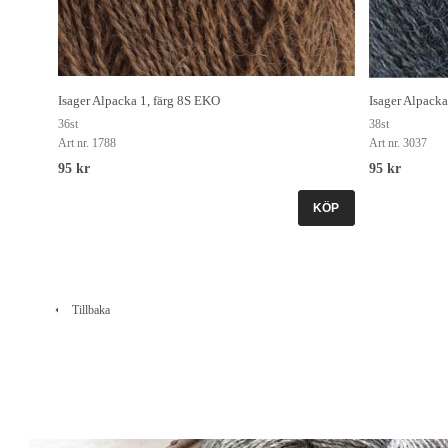
Isager Alpacka 1, färg 8S EKO
Isager Alpacka
36st
38st
Art nr. 1788
Art nr. 3037
95 kr
95 kr
KÖP
Tillbaka