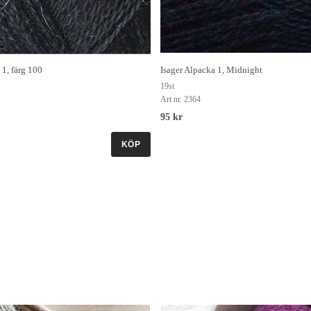
 1, färg 100
Isager Alpacka 1, Midnight
19st
Art nr. 2364
95 kr
KÖP