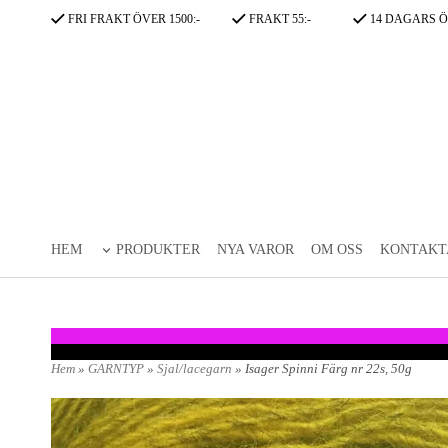
FRI FRAKT ÖVER 1500:-
FRAKT 55:-
14 DAGARS Ö
HEM
PRODUKTER
NYA VAROR
OM OSS
KONTAKT
Hem
»
GARNTYP
»
Sjal/lacegarn
» Isager Spinni Färg nr 22s, 50g