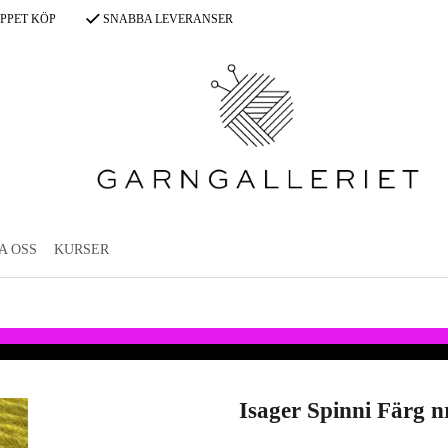
PPET KÖP
SNABBA LEVERANSER
A OSS
KURSER
Isager Spinni Färg n