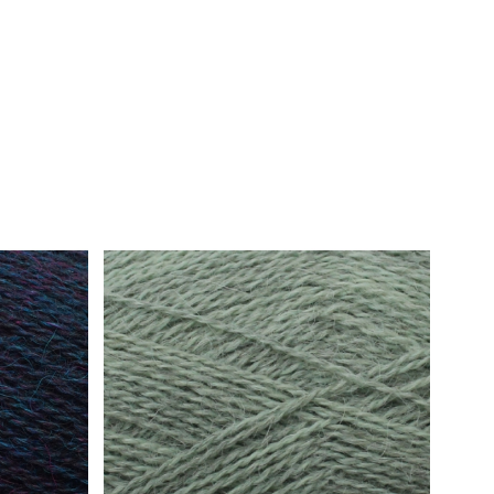
/ 24 varv = 10 x 10 cm
samman i 100 grams härvor.
ela dessa till två med 50 g i varje.
å garnet i 100 grams härvor.