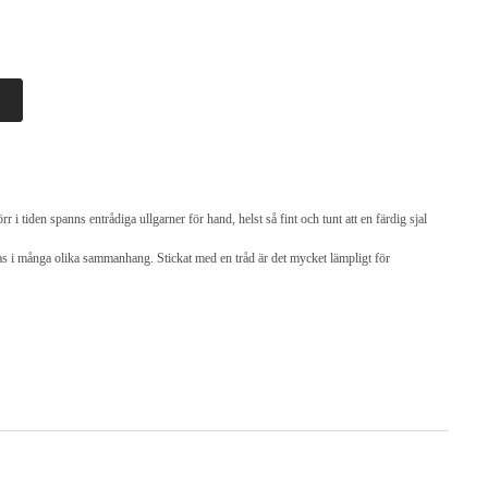
i tiden spanns entrådiga ullgarner för hand, helst så fint och tunt att en färdig sjal
das i många olika sammanhang. Stickat med en tråd är det mycket lämpligt för
m att behålla sin fina struktur, så att halsduken inte "kollapsar".
ade plagget att vrida sig snett, men om du stickar ett flerfärgat mönster är detta
s med andra kvalitéer.
nmark
 x 10 cm
 varv = 10 x 10 cm
26 varv = 10 x 10 cm