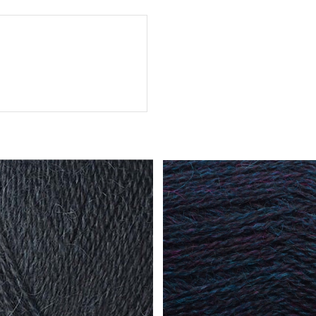
Spinni + Silk Mohair: stickor 4 mm = 18 m
Varje härva väger 50 g och 2 härvor läggs 
När du tar bort banderollen är det enkelt att d
Om du beställer mer av samma färg kan du f