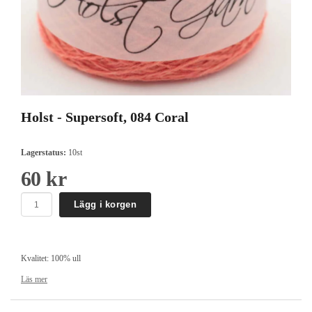
Holst - Supersoft, 084 Coral
Lagerstatus:
10st
60 kr
Lägg i korgen
Kvalitet: 100% ull
50 g och ca 285 meter.
Läs mer
Masktäthet: en tråd på stickor 3-3½ mm = ca 25 maskor på 10 cm.
två trådar på stickor 4-4½ mm = ca 16 maskor på 10 cm.