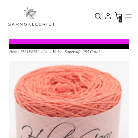
0
Hem
»
MATERIAL
»
Ull
» Holst - Supersoft, 084 Coral